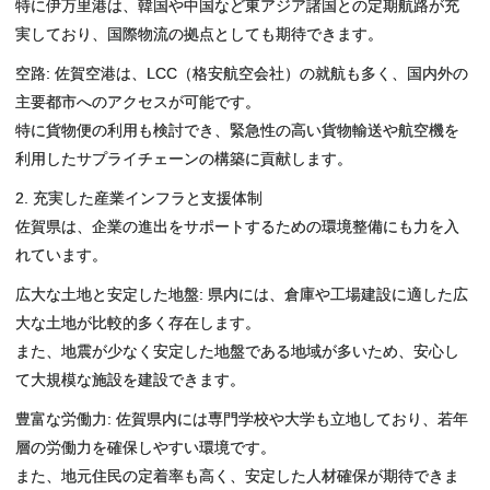
特に伊万里港は、韓国や中国など東アジア諸国との定期航路が充
実しており、国際物流の拠点としても期待できます。
空路: 佐賀空港は、LCC（格安航空会社）の就航も多く、国内外の
主要都市へのアクセスが可能です。
特に貨物便の利用も検討でき、緊急性の高い貨物輸送や航空機を
利用したサプライチェーンの構築に貢献します。
2. 充実した産業インフラと支援体制
佐賀県は、企業の進出をサポートするための環境整備にも力を入
れています。
広大な土地と安定した地盤: 県内には、倉庫や工場建設に適した広
大な土地が比較的多く存在します。
また、地震が少なく安定した地盤である地域が多いため、安心し
て大規模な施設を建設できます。
豊富な労働力: 佐賀県内には専門学校や大学も立地しており、若年
層の労働力を確保しやすい環境です。
また、地元住民の定着率も高く、安定した人材確保が期待できま