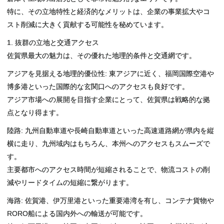
特に、その立地特性と経済的なメリットは、企業の事業拡大やコ
スト削減に大きく貢献する可能性を秘めています。
1. 抜群の立地と交通アクセス
佐賀県最大の魅力は、その優れた地理的条件と交通網です。
アジアを見据える地理的優位性: 東アジアに近く、福岡国際空港や
博多港といった国際的な玄関口へのアクセスも良好です。
アジア市場への展開を目指す企業にとって、佐賀県は戦略的な拠
点となり得ます。
陸路: 九州自動車道や長崎自動車道といった高速道路網が県内を縦
横に走り、九州域内はもちろん、本州へのアクセスもスムーズで
す。
主要都市へのアクセス時間が短縮されることで、物流コストの削
減やリードタイムの短縮に繋がります。
海路: 佐賀港、伊万里港といった重要港湾を有し、コンテナ貨物や
RORO船による国内外への輸送が可能です。