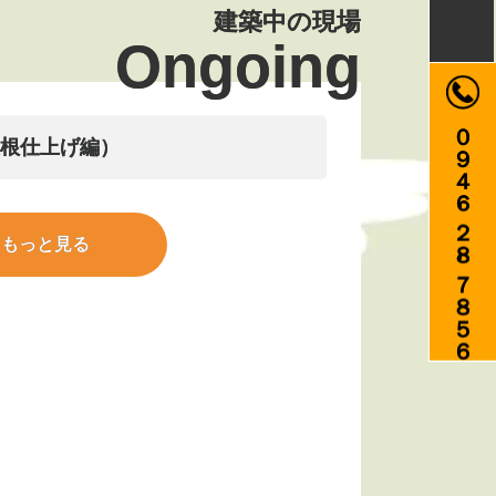
建築中の現場
Ongoing
０９４６-２８-７８５６
根仕上げ編）
もっと見る